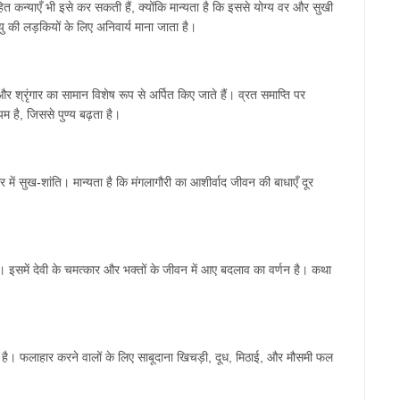
ित
कन्याएँ
भी
इसे
कर
सकती
हैं
,
क्योंकि
मान्यता
है
कि
इससे
योग्य
वर
और
सुखी
ु
की
लड़कियों
के
लिए
अनिवार्य
माना
जाता
है।
और
श्रृंगार
का
सामान
विशेष
रूप
से
अर्पित
किए
जाते
हैं।
व्रत
समाप्ति
पर
यम
है
,
जिससे
पुण्य
बढ़ता
है।
र
में
सुख
-
शांति।
मान्यता
है
कि
मंगलागौरी
का
आशीर्वाद
जीवन
की
बाधाएँ
दूर
ै।
इसमें
देवी
के
चमत्कार
और
भक्तों
के
जीवन
में
आए
बदलाव
का
वर्णन
है।
कथा
है।
फलाहार
करने
वालों
के
लिए
साबूदाना
खिचड़ी
,
दूध
,
मिठाई
,
और
मौसमी
फल