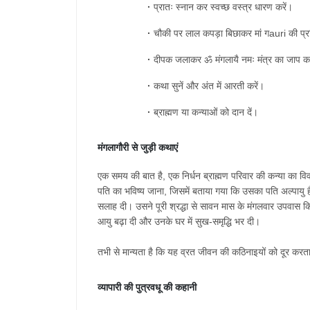
·
प्रातः
स्नान
कर
स्वच्छ
वस्त्र
धारण
करें।
·
चौकी
पर
लाल
कपड़ा
बिछाकर
मां
ग
auri
की
प्
·
दीपक
जलाकर
ॐ
मंगलायै
नमः
मंत्र
का
जाप
कर
·
कथा
सुनें
और
अंत
में
आरती
करें।
·
ब्राह्मण
या
कन्याओं
को
दान
दें।
मंगलागौरी
से
जुड़ी
कथाएं
एक
समय
की
बात
है
,
एक
निर्धन
ब्राह्मण
परिवार
की
कन्या
का
वि
पति
का
भविष्य
जाना
,
जिसमें
बताया
गया
कि
उसका
पति
अल्पायु
सलाह
दी।
उसने
पूरी
श्रद्धा
से
सावन
मास
के
मंगलवार
उपवास
क
आयु
बढ़ा
दी
और
उनके
घर
में
सुख
-
समृद्धि
भर
दी।
तभी
से
मान्यता
है
कि
यह
व्रत
जीवन
की
कठिनाइयों
को
दूर
करत
व्यापारी
की
पुत्रवधू
की
कहानी