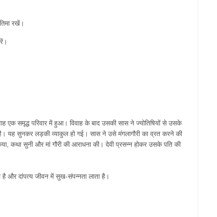
रतिमा
रखें।
ें।
वाह
एक
समृद्ध
परिवार
में
हुआ।
विवाह
के
बाद
उसकी
सास
ने
ज्योतिषियों
से
उसके
है।
यह
सुनकर
लड़की
व्याकुल
हो
गई।
सास
ने
उसे
मंगलागौरी
का
व्रत
करने
की
िया
,
कथा
सुनी
और
मां
गौरी
की
आराधना
की।
देवी
प्रसन्न
होकर
उसके
पति
की
ा
है
और
दांपत्य
जीवन
में
सुख
-
संपन्नता
लाता
है।