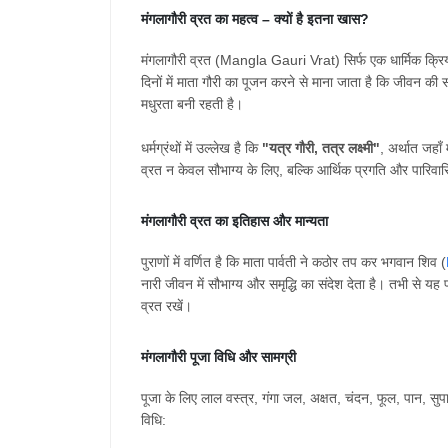
मंगलागौरी
व्रत
का
महत्व
–
क्यों
है
इतना
खास
?
मंगलागौरी
व्रत (Mangla Gauri Vrat)
सिर्फ
एक
धार्मिक
क्रि
दिनों
में
माता
गौरी
का
पूजन
करने
से
माना
जाता
है
कि
जीवन
की
मधुरता
बनी
रहती
है।
धर्मग्रंथों
में
उल्लेख
है
कि
"
यत्र
गौरी
,
तत्र
लक्ष्मी
"
,
अर्थात
जहाँ
व्रत
न
केवल
सौभाग्य
के
लिए
,
बल्कि
आर्थिक
प्रगति
और
पारिवा
मंगलागौरी
व्रत
का
इतिहास
और
मान्यता
पुराणों
में
वर्णित
है
कि
माता
पार्वती
ने
कठोर
तप
कर
भगवान
शिव (
नारी
जीवन
में
सौभाग्य
और
समृद्धि
का
संदेश
देता
है।
तभी
से
यह
व्रत
रखें।
मंगलागौरी
पूजा
विधि
और
सामग्री
पूजा
के
लिए
लाल
वस्त्र
,
गंगा
जल
,
अक्षत
,
चंदन
,
फूल
,
पान
,
सुप
विधि
: