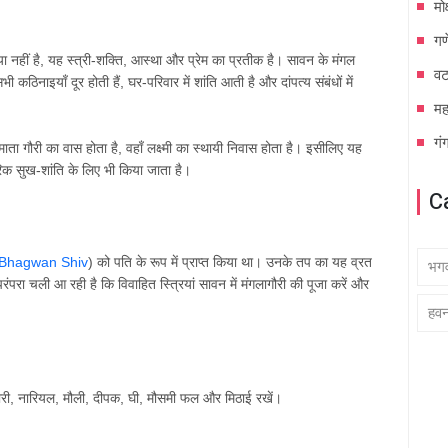
मो
गण
या
नहीं
है
,
यह
स्त्री
-
शक्ति
,
आस्था
और
प्रेम
का
प्रतीक
है।
सावन
के
मंगल
वट
सभी
कठिनाइयाँ
दूर
होती
हैं
,
घर
-
परिवार
में
शांति
आती
है
और
दांपत्य
संबंधों
में
म
गं
माता
गौरी
का
वास
होता
है
,
वहाँ
लक्ष्मी
का
स्थायी
निवास
होता
है।
इसीलिए
यह
रिक
सुख
-
शांति
के
लिए
भी
किया
जाता
है।
C
Bhagwan Shiv
)
को
पति
के
रूप
में
प्राप्त
किया
था।
उनके
तप
का
यह
व्रत
भग
परंपरा
चली
आ
रही
है
कि
विवाहित
स्त्रियां
सावन
में
मंगलागौरी
की
पूजा
करें
और
हव
ारी
,
नारियल
,
मौली
,
दीपक
,
घी
,
मौसमी
फल
और
मिठाई
रखें।