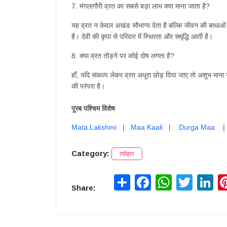
7.
मंगलागौरी
व्रत
का
सबसे
बड़ा
लाभ
क्या
माना
जाता
है
?
यह
व्रत
न
केवल
अखंड
सौभाग्य
देता
है
बल्कि
जीवन
की
बाधाओं
है।
देवी
की
कृपा
से
परिवार
में
स्थिरता
और
समृद्धि
आती
है।
8.
क्या
व्रत
तोड़ने
पर
कोई
दोष
लगता
है
?
हाँ,
यदि
संकल्प
लेकर
व्रत
अधूरा
छोड़
दिया
जाए
तो
अशुभ
माना
की
परंपरा
है।
पूरब पश्चिम विशेष
Mata Lakshmi
|
Maa Kaali
|
Durga Maa
Category:
त्योहार
Share
Facebook
WhatsApp
Twitter
Lin
Share: