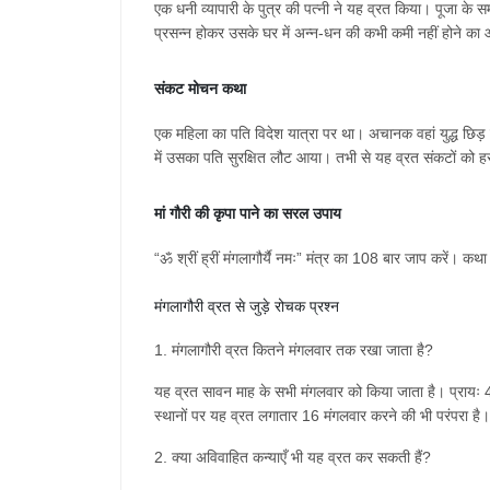
एक
धनी
व्यापारी
के
पुत्र
की
पत्नी
ने
यह
व्रत
किया।
पूजा
के
स
प्रसन्न
होकर
उसके
घर
में
अन्न
-
धन
की
कभी
कमी
नहीं
होने
का
संकट
मोचन
कथा
एक
महिला
का
पति
विदेश
यात्रा
पर
था।
अचानक
वहां
युद्ध
छिड़
में
उसका
पति
सुरक्षित
लौट
आया।
तभी
से
यह
व्रत
संकटों
को
ह
मां
गौरी
की
कृपा
पाने
का
सरल
उपाय
“
ॐ
श्रीं
ह्रीं
मंगलागौर्यै
नमः
”
मंत्र
का
108
बार
जाप
करें।
कथा
मंगलागौरी
व्रत
से
जुड़े
रोचक
प्रश्न
1.
मंगलागौरी
व्रत
कितने
मंगलवार
तक
रखा
जाता
है
?
यह
व्रत
सावन
माह
के
सभी
मंगलवार
को
किया
जाता
है।
प्रायः
स्थानों
पर
यह
व्रत
लगातार
16
मंगलवार
करने
की
भी
परंपरा
है।
2.
क्या
अविवाहित
कन्याएँ
भी
यह
व्रत
कर
सकती
हैं
?