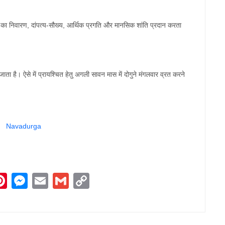
का
निवारण
,
दांपत्य
-
सौख्य
,
आर्थिक
प्रगति
और
मानसिक
शांति
प्रदान
करता
जाता
है।
ऐसे
में
प्रायश्चित
हेतु
अगली
सावन
मास
में
दोगुने
मंगलवार
व्रत
करने
|
Navadurga
kedIn
Pinterest
Messenger
Email
Gmail
Copy
Link