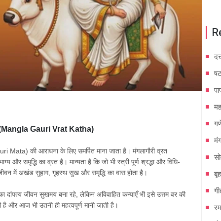
R
दत
षट
पा
मह
गण
(Mangla Gauri Vrat Katha)
मं
uri Mata)
की
आराधना
के
लिए
समर्पित
माना
जाता
है।
मंगलागौरी
व्रत
सो
भाग्य
और
समृद्धि
का
व्रत
है।
मान्यता
है
कि
जो
भी
स्त्री
पूर्ण
श्रद्धा
और
विधि
-
जीवन
में
अखंड
सुहाग
,
गृहस्थ
सुख
और
समृद्धि
का
वास
होता
है।
बृ
गी
का
दांपत्य
जीवन
सुखमय
बना
रहे
,
लेकिन
अविवाहित
कन्याएँ
भी
इसे
उत्तम
वर
की
ी
है
और
आज
भी
उतनी
ही
महत्वपूर्ण
मानी
जाती
है।
रम