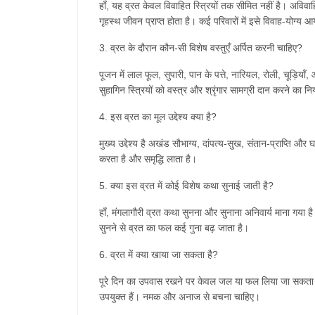
हाँ
,
यह
व्रत
केवल
विवाहित
स्त्रियों
तक
सीमित
नहीं
है।
अविवाह
गृहस्थ
जीवन
प्राप्त
होता
है।
कई
परिवारों
में
इसे
विवाह
-
योग्य
आय
3.
व्रत
के
दौरान
कौन
-
सी
विशेष
वस्तुएँ
अर्पित
करनी
चाहिए
?
पूजन
में
लाल
फूल
,
सुपारी
,
पान
के
पत्ते
,
नारियल
,
रोली
,
चूड़ियाँ
,
सुहागिन
स्त्रियों
को
वस्त्र
और
श्रृंगार
सामग्री
दान
करने
का
नि
4.
इस
व्रत
का
मूल
उद्देश्य
क्या
है
?
मुख्य
उद्देश्य
है
अखंड
सौभाग्य
,
दांपत्य
-
सुख
,
संतान
-
प्राप्ति
और
घ
करता
है
और
समृद्धि
लाता
है।
5.
क्या
इस
व्रत
में
कोई
विशेष
कथा
सुनाई
जाती
है
?
हाँ
,
मंगलागौरी
व्रत
कथा
सुनना
और
सुनाना
अनिवार्य
माना
गया
ह
सुनने
से
व्रत
का
फल
कई
गुना
बढ़
जाता
है।
6.
व्रत
में
क्या
खाया
जा
सकता
है
?
पूरे
दिन
का
उपवास
रखने
पर
केवल
जल
या
फल
लिया
जा
सकता
उपयुक्त
हैं।
नमक
और
अनाज
से
बचना
चाहिए।