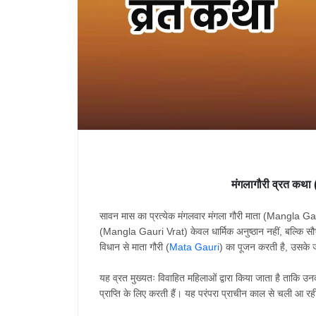
मंगलागौरी
व्रत
कथा 
सावन
मास
का
प्रत्येक
मंगलवार
मंगला गौरी
माता (Mangla Ga
(Mangla Gauri Vrat)
केवल
धार्मिक
अनुष्ठान
नहीं
,
बल्कि
सौ
विधान
से
माता
गौरी (
Mata Gauri
)
का
पूजन
करती
है
,
उसके
यह
व्रत
मुख्यतः
विवाहित
महिलाओं
द्वारा
किया
जाता
है
ताकि
उन
प्राप्ति
के
लिए
करती
हैं।
यह
परंपरा
प्राचीन
काल
से
चली
आ
रह