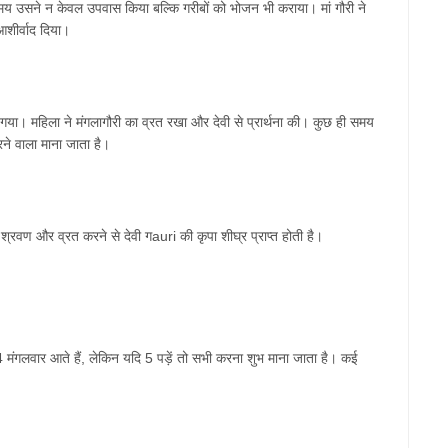
मय
उसने
न
केवल
उपवास
किया
बल्कि
गरीबों
को
भोजन
भी
कराया।
मां
गौरी
ने
आशीर्वाद
दिया।
गया।
महिला
ने
मंगलागौरी
का
व्रत
रखा
और
देवी
से
प्रार्थना
की।
कुछ
ही
समय
रने
वाला
माना
जाता
है।
श्रवण
और
व्रत
करने
से
देवी
ग
auri
की
कृपा
शीघ्र
प्राप्त
होती
है।
4
मंगलवार
आते
हैं
,
लेकिन
यदि
5
पड़ें
तो
सभी
करना
शुभ
माना
जाता
है।
कई