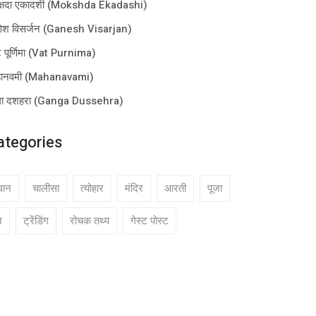
क्षदा एकादशी (Mokshda Ekadashi)
ेश विसर्जन (Ganesh Visarjan)
 पूर्णिमा (Vat Purnima)
हानवमी (Mahanavami)
गा दशहरा (Ganga Dussehra)
ategories
वान
चालीसा
त्योहार
मंदिर
आरती
पूजा
न
ट्रेंडिंग
रोचक तथ्य
गेस्ट पोस्ट