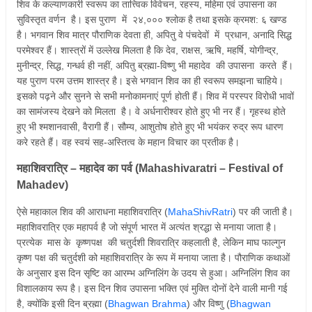
शिव के कल्याणकारी स्वरूप का तात्त्विक विवेचन, रहस्य, महिमा एवं उपासना का
सुविस्तृत वर्णन है। इस पुराण में २४,००० श्लोक है तथा इसके क्रमश: ६ खण्ड
है। भगवान शिव मात्र पौराणिक देवता ही, अपितु वे पंचदेवों में प्रधान, अनादि सिद्ध
परमेश्वर हैं। शास्त्रों में उल्लेख मिलता है कि देव, राक्षस, ऋषि, महर्षि, योगीन्द्र,
मुनीन्द्र, सिद्ध, गन्धर्व ही नहीं, अपितु ब्रह्मा-विष्णु भी महादेव की उपासना करते हैं।
यह पुराण परम उत्तम शास्त्र है। इसे भगवान शिव का ही स्वरूप समझना चाहिये।
इसको पढ़ने और सुनने से सभी मनोकामनाएं पूर्ण होती हैं। शिव में परस्पर विरोधी भावों
का सामंजस्य देखने को मिलता है। वे अर्धनारीश्वर होते हुए भी नर हैं। गृहस्थ होते
हुए भी श्मशानवासी, वैरागी हैं। सौम्य, आशुतोष होते हुए भी भयंकर रुद्र रूप धारण
करे रहते हैं। वह स्वयं सह-अस्तित्व के महान विचार का प्रतीक है।
महाशिवरात्रि – महादेव का पर्व (Mahashivaratri – Festival of
Mahadev)
ऐसे महाकाल शिव की आराधना महाशिवरात्रि (
MahaShivRatri
) पर की जाती है।
महाशिवरात्रि एक महापर्व है जो संपूर्ण भारत में अत्यंत श्रद्धा से मनाया जाता है।
प्रत्येक मास के कृष्णपक्ष की चतुर्दशी शिवरात्रि कहलाती है, लेकिन माघ फाल्गुन
कृष्ण पक्ष की चतुर्दशी को महाशिवरात्रि के रूप में मनाया जाता है। पौराणिक कथाओं
के अनुसार इस दिन सृष्टि का आरम्भ अग्निलिंग के उदय से हुआ। अग्निलिंग शिव का
विशालकाय रूप है। इस दिन शिव उपासना भक्ति एवं मुक्ति दोनों देने वाली मानी गई
है, क्योंकि इसी दिन ब्रह्मा (
Bhagwan Brahma
) और विष्णु (
Bhagwan