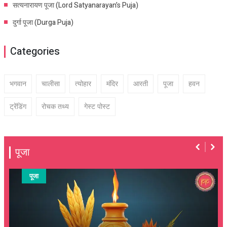
सत्यनारायण पूजा (Lord Satyanarayan’s Puja)
दुर्गा पूजा (Durga Puja)
Categories
भगवान
चालीसा
त्योहार
मंदिर
आरती
पूजा
हवन
ट्रेंडिंग
रोचक तथ्य
गेस्ट पोस्ट
पूजा
पूजा