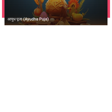
आयुध पूजा (Ayudha Puja)